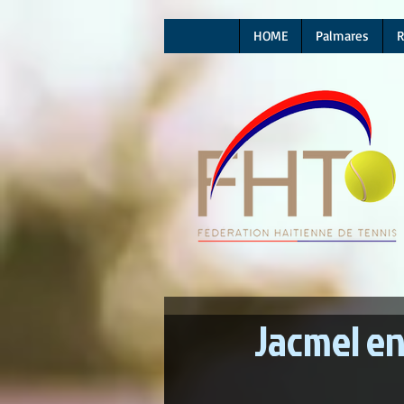
HOME
Palmares
R
Jacmel en