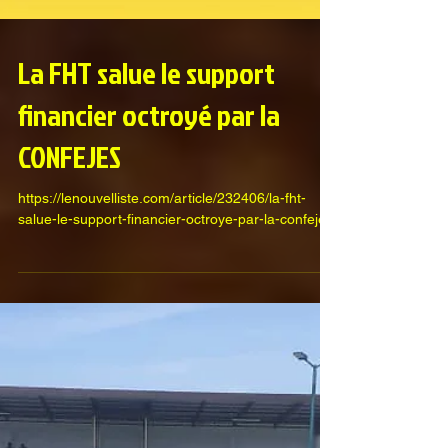
La FHT salue le support
financier octroyé par la
CONFEJES
https://lenouvelliste.com/article/232406/la-fht-
salue-le-support-financier-octroye-par-la-confejes