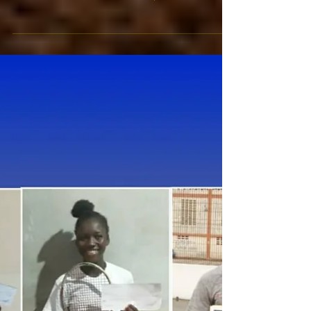
de la Fédération Haïtienne
de Tennis
https://lenouvelliste.com/article/233352/quand-
franck-alain-bauduy-evoque-le-bilan-de-la-
federation-haitienne-de-tennis Quand Franck...